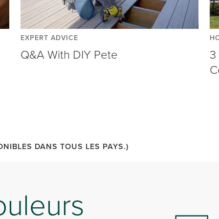
EXPERT ADVICE
H
Q&A With DIY Pete
3
C
ONIBLES DANS TOUS LES PAYS.)
ouleurs