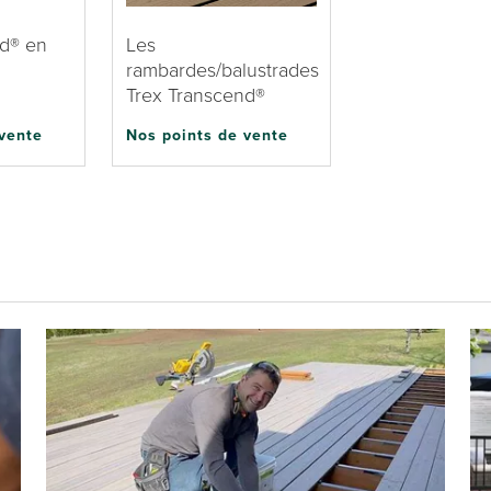
nd® en
Les
rambardes/balustrades
Trex Transcend®
 vente
Nos points de vente