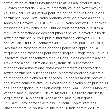
offres, offres et autres informations relatives aux produits Trex
(« Textes commerciaux »). À tout moment, vous pouvez envoyer
« STOP » par SMS au 24860 pour refuser de recevoir des Textes
commerciaux de Trex . Nous prenons votre vie privée au sérieux.
Après avoir envoyé « STOP » au 24860, vous recevrez un dernier
message de Trex dans le seul but de vous confirmer que Trex a
reçu votre demande de désinscription et ne vous enverra plus de
Textes commerciaux. Pour plus d’informations, envoyez « HELP »
par SMS au 24860 ou contactez (800) 289-8739 (800-BUY-TREX).
Des frais de message et de données peuvent s’appliquer. La
fréquence des messages peut varier, jusqu’à 4 msgs/mois. En vous
inscrivant, vous consentez à recevoir des Textes commerciaux de
Trex grâce à son utilisation d’un système de numérotation
téléphonique automatique. Votre consentement à recevoir des
Textes commerciaux n’est pas requis comme condition d’achat ou
de réception de biens ou de services. En choisissant de recevoir
des Textes commerciaux, vous confirmez que vous avez plus de 13
ans. Les transporteurs pris en charge sont : AT&T, Sprint, T-Mobile®,
Verizon sans fil, Booster, Cricket, MetroPCS, Cellulaire américain,
Virgin Mobile, ACS sans fil, Appalaches sans fil, Bluegrass
Cellulaire, Carolina West Wireless, Cellcom, C-Spire Wireless
(anciennement Cellsouth), Cellulaire de l’Illinois central de l’Est,