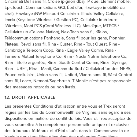
Cincinnati Bell sans fil, Croisé (pignon dba), IP due, Élément mobile,
EpicTouch, Communications GCI, État d’or, Hawkeye (mobilité du
chat), Hawkeye (NW Missouri Cellulaire), Illinois Valley Cellulaire,
Immix (Keystone Wireless / Gestion PC), Cellulaire intérieure,
iWireless, Mobi PCS (Coral Wireless LLC), Mosaïque, MTPCS /
Cellulaire un (Cellone Nation), Nex-Tech sans fil, nTelos,
Télécommunications Panhandle, Sans fil pour les gens, Pionnier,
Plateau, Revol sans fil, Rina - Custer, Rina - Tout Ouest, Rina -
Cambridge Telecom Coop, Rina - Eagle Valley Comm, Rina -
Farmers Mutual Telephone Co, Rina - Nucla Nutria Telephone Co,
Rina - Étoile argentée, Rina - South Central Comm, Rina - Syringa,
Rina - UBET, Rina - Manti, Canaan du Sud / CellulaireL’un des NEPA,
Pouce cellulaire, Union sans fil, United, Viaero sans fil, West Central
sans fil, Leaco, Nemont/Sagebrush. T-Mobile n’est pas responsable
des messages retardés ou non livrés.
12. DROIT APPLICABLE
Les présentes Conditions d’utilisation entre vous et Trex seront
régies par les lois du Commonwealth de Virginie, sans égard à ses
dispositions en matière de conflit de lois. Vous et Trex acceptez de
vous soumettre à la compétence personnelle unique et exclusive
des tribunaux fédéraux et d’État situés dans le Commonwealth de
Virginie pour tout litige découlant des présentes Conditions