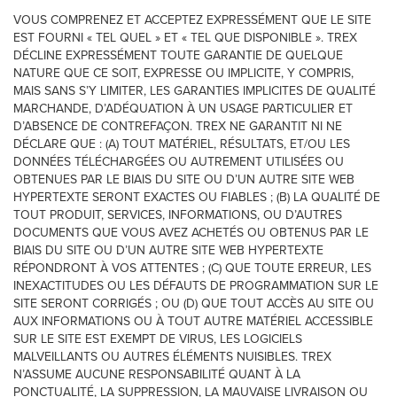
VOUS COMPRENEZ ET ACCEPTEZ EXPRESSÉMENT QUE LE SITE
EST FOURNI « TEL QUEL » ET « TEL QUE DISPONIBLE ». TREX
DÉCLINE EXPRESSÉMENT TOUTE GARANTIE DE QUELQUE
NATURE QUE CE SOIT, EXPRESSE OU IMPLICITE, Y COMPRIS,
MAIS SANS S’Y LIMITER, LES GARANTIES IMPLICITES DE QUALITÉ
MARCHANDE, D’ADÉQUATION À UN USAGE PARTICULIER ET
D’ABSENCE DE CONTREFAÇON. TREX NE GARANTIT NI NE
DÉCLARE QUE : (A) TOUT MATÉRIEL, RÉSULTATS, ET/OU LES
DONNÉES TÉLÉCHARGÉES OU AUTREMENT UTILISÉES OU
OBTENUES PAR LE BIAIS DU SITE OU D’UN AUTRE SITE WEB
HYPERTEXTE SERONT EXACTES OU FIABLES ; (B) LA QUALITÉ DE
TOUT PRODUIT, SERVICES, INFORMATIONS, OU D’AUTRES
DOCUMENTS QUE VOUS AVEZ ACHETÉS OU OBTENUS PAR LE
BIAIS DU SITE OU D’UN AUTRE SITE WEB HYPERTEXTE
RÉPONDRONT À VOS ATTENTES ; (C) QUE TOUTE ERREUR, LES
INEXACTITUDES OU LES DÉFAUTS DE PROGRAMMATION SUR LE
SITE SERONT CORRIGÉS ; OU (D) QUE TOUT ACCÈS AU SITE OU
AUX INFORMATIONS OU À TOUT AUTRE MATÉRIEL ACCESSIBLE
SUR LE SITE EST EXEMPT DE VIRUS, LES LOGICIELS
MALVEILLANTS OU AUTRES ÉLÉMENTS NUISIBLES. TREX
N’ASSUME AUCUNE RESPONSABILITÉ QUANT À LA
PONCTUALITÉ, LA SUPPRESSION, LA MAUVAISE LIVRAISON OU