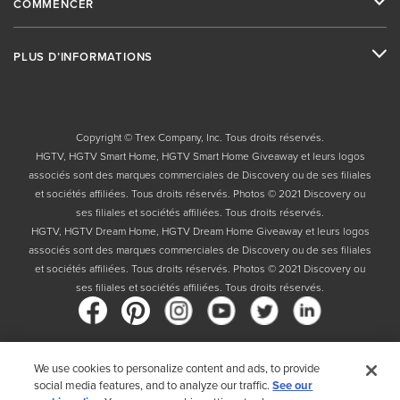
COMMENCER
PLUS D’INFORMATIONS
Copyright © Trex Company, Inc. Tous droits réservés.
HGTV, HGTV Smart Home, HGTV Smart Home Giveaway et leurs logos
associés sont des marques commerciales de Discovery ou de ses filiales
et sociétés affiliées. Tous droits réservés. Photos © 2021 Discovery ou
ses filiales et sociétés affiliées. Tous droits réservés.
HGTV, HGTV Dream Home, HGTV Dream Home Giveaway et leurs logos
associés sont des marques commerciales de Discovery ou de ses filiales
et sociétés affiliées. Tous droits réservés. Photos © 2021 Discovery ou
ses filiales et sociétés affiliées. Tous droits réservés.
We use cookies to personalize content and ads, to provide
Pays
social media features, and to analyze our traffic.
See our