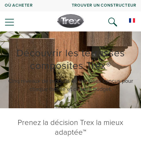
OÙ ACHETER
TROUVER UN CONSTRUCTEUR
Découvrir les terrasses
composites Trex®
Cinq niveaux de produits de terrasses conçus pour
chaque famille et chaque budget.
Prenez la décision Trex la mieux
adaptée™