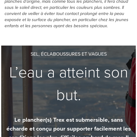
planches d’origine, mais comme tous les planchers, il fera chaud
sous le soleil direct, en particulier les couleurs plus sombres. Il
convient de veiller à éviter tout contact prolongé entre la peau
exposée et la surface du plancher, en particulier chez les jeunes
enfants et les personnes ayant des besoins spéciaux.
SEL, ÉCLABOUSSURES ET VAGUES
L’eau a atteint son
but.
Le plancher(s) Trex est submersible, sans
écharde et conçu pour supporter facilement les