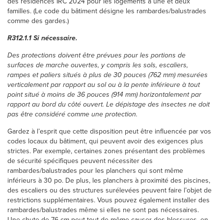
des résidences IRC 2024 pour les logements à une et deux
familles. (Le code du bâtiment désigne les rambardes/balustrades
comme des gardes.)
R312.1.1 Si nécessaire.
Des protections doivent être prévues pour les portions de
surfaces de marche ouvertes, y compris les sols, escaliers,
rampes et paliers situés à plus de 30 pouces (762 mm) mesurées
verticalement par rapport au sol ou à la pente inférieure à tout
point situé à moins de 36 pouces (914 mm) horizontalement par
rapport au bord du côté ouvert. Le dépistage des insectes ne doit
pas être considéré comme une protection.
Gardez à l’esprit que cette disposition peut être influencée par vos
codes locaux du bâtiment, qui peuvent avoir des exigences plus
strictes. Par exemple, certaines zones présentant des problèmes
de sécurité spécifiques peuvent nécessiter des
rambardes/balustrades pour les planchers qui sont même
inférieurs à 30 po. De plus, les planchers à proximité des piscines,
des escaliers ou des structures surélevées peuvent faire l’objet de
restrictions supplémentaires. Vous pouvez également installer des
rambardes/balustrades même si elles ne sont pas nécessaires.
Une chute de 76 cm peut tout de même causer des blessures, en