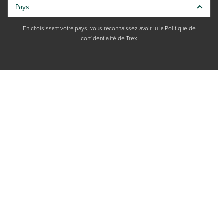
Pays
En choisissant votre pays, vous reconnaissez avoir lu la Politique de
confidentialité de Trex