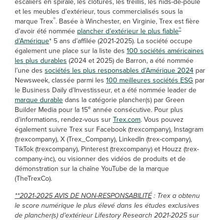
escaliers en spirale, les clôtures, les treillis, les nids-de-poule
et les meubles d’extérieur, tous commercialisés sous la
®
marque Trex
. Basée à Winchester, en Virginie, Trex est fière
®
d’avoir été nommée
plancher d’extérieur le plus fiable
d’Amérique
* 5 ans d’affilée (2021-2025). La société occupe
également une place sur la liste des
100 sociétés américaines
les plus durables
(2024 et 2025) de Barron, a été nommée
l’une des
sociétés les plus responsables d’Amérique 2024
par
Newsweek, classée parmi les
100 meilleures sociétés ESG
par
le Business Daily d’Investisseur, et a été nommée leader de
marque durable
dans la catégorie plancher(s) par Green
e
Builder Media pour la 15
année consécutive. Pour plus
d’informations, rendez-vous sur
Trex.com
. Vous pouvez
également suivre Trex sur Facebook (trexcompany), Instagram
(trexcompany), X (Trex_Company), LinkedIn (trex-company),
TikTok (trexcompany), Pinterest (trexcompany) et Houzz (trex-
company-inc), ou visionner des vidéos de produits et de
démonstration sur la chaîne YouTube de la marque
(TheTrexCo).
**2021-2025 AVIS DE NON-RESPONSABILITÉ
: Trex a obtenu
le score numérique le plus élevé dans les études exclusives
de plancher(s) d’extérieur Lifestory Research 2021-2025 sur