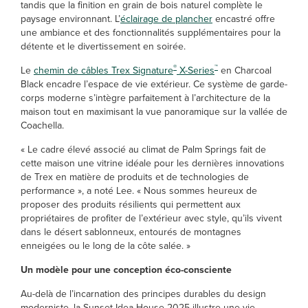
tandis que la finition en grain de bois naturel complète le
paysage environnant. L’
éclairage de plancher
encastré offre
une ambiance et des fonctionnalités supplémentaires pour la
détente et le divertissement en soirée.
®
™
Le
chemin de câbles Trex Signature
X-Series
en Charcoal
Black encadre l’espace de vie extérieur. Ce système de garde-
corps moderne s’intègre parfaitement à l’architecture de la
maison tout en maximisant la vue panoramique sur la vallée de
Coachella.
« Le cadre élevé associé au climat de Palm Springs fait de
cette maison une vitrine idéale pour les dernières innovations
de Trex en matière de produits et de technologies de
performance », a noté Lee. « Nous sommes heureux de
proposer des produits résilients qui permettent aux
propriétaires de profiter de l’extérieur avec style, qu’ils vivent
dans le désert sablonneux, entourés de montagnes
enneigées ou le long de la côte salée. »
Un modèle pour une conception éco-consciente
Au-delà de l’incarnation des principes durables du design
moderniste, la Sunset Idea House 2025 illustre une vie