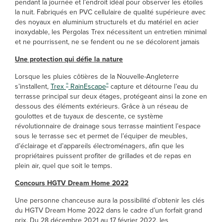
pendant la journée et l’endroit idéal pour observer les étoiles
la nuit. Fabriqués en PVC cellulaire de qualité supérieure avec
des noyaux en aluminium structurels et du matériel en acier
inoxydable, les Pergolas Trex nécessitent un entretien minimal
et ne pourrissent, ne se fendent ou ne se décolorent jamais
Une protection qui défie la nature
Lorsque les pluies côtières de la Nouvelle-Angleterre
®
®
s’installent,
Trex
RainEscape
capture et détourne l’eau du
terrasse principal sur deux étages, protégeant ainsi la zone en
dessous des éléments extérieurs. Grâce à un réseau de
goulottes et de tuyaux de descente, ce système
révolutionnaire de drainage sous terrasse maintient l’espace
sous le terrasse sec et permet de l’équiper de meubles,
d’éclairage et d’appareils électroménagers, afin que les
propriétaires puissent profiter de grillades et de repas en
plein air, quel que soit le temps.
Concours HGTV Dream Home 2022
Une personne chanceuse aura la possibilité d’obtenir les clés
du HGTV Dream Home 2022 dans le cadre d’un forfait grand
prix. Du 28 décembre 2021 au 17 février 2022, les