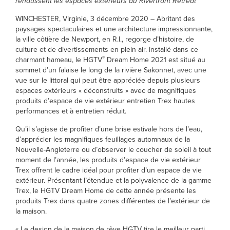
rehaussent les espaces extérieurs du Riverfront Retreat
WINCHESTER, Virginie, 3 décembre 2020 – Abritant des
paysages spectaculaires et une architecture impressionnante,
la ville côtière de Newport, en R.I., regorge d’histoire, de
culture et de divertissements en plein air. Installé dans ce
®
charmant hameau, le HGTV
Dream Home 2021 est situé au
sommet d’un falaise le long de la rivière Sakonnet, avec une
vue sur le littoral qui peut être appréciée depuis plusieurs
espaces extérieurs « déconstruits » avec de magnifiques
produits d’espace de vie extérieur entretien Trex hautes
performances et à entretien réduit.
Qu’il s’agisse de profiter d’une brise estivale hors de l’eau,
d’apprécier les magnifiques feuillages automnaux de la
Nouvelle-Angleterre ou d’observer le coucher de soleil à tout
moment de l’année, les produits d’espace de vie extérieur
Trex offrent le cadre idéal pour profiter d’un espace de vie
extérieur. Présentant l’étendue et la polyvalence de la gamme
Trex, le HGTV Dream Home de cette année présente les
produits Trex dans quatre zones différentes de l’extérieur de
la maison.
« Le design de la maison de rêve HGTV tire le meilleur parti