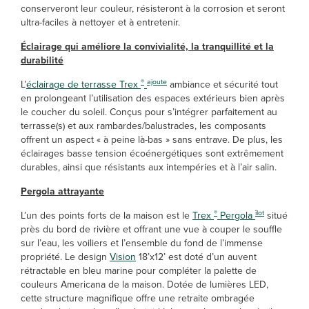
conserveront leur couleur, résisteront à la corrosion et seront
ultra-faciles à nettoyer et à entretenir.
Éclairage qui améliore la convivialité, la tranquillité et la
durabilité
®
ajoute
L’
éclairage de terrasse Trex
ambiance et sécurité tout
en prolongeant l’utilisation des espaces extérieurs bien après
le coucher du soleil. Conçus pour s’intégrer parfaitement au
terrasse(s) et aux rambardes/balustrades, les composants
offrent un aspect « à peine là-bas » sans entrave. De plus, les
éclairages basse tension écoénergétiques sont extrêmement
durables, ainsi que résistants aux intempéries et à l’air salin.
Pergola attrayante
®
îlot
L’un des points forts de la maison est le
Trex
Pergola
situé
près du bord de rivière et offrant une vue à couper le souffle
sur l’eau, les voiliers et l’ensemble du fond de l’immense
propriété. Le design
Vision
18’x12’ est doté d’un auvent
rétractable en bleu marine pour compléter la palette de
couleurs Americana de la maison. Dotée de lumières LED,
cette structure magnifique offre une retraite ombragée