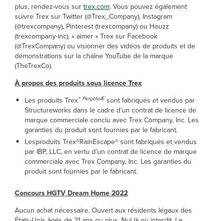
plus, rendez-vous sur
trex.com
. Vous pouvez également
suivre Trex sur Twitter (@Trex_Company), Instagram
(@trexcompany), Pinterest (trexcompany) ou Houzz
(trexcompany-inc), « aimer » Trex sur Facebook
(@TrexCompany) ou visionner des vidéos de produits et de
démonstrations sur la chaîne YouTube de la marque
(TheTrexCo).
À propos des produits sous licence Trex
®
PergolaÆ
Les produits Trex
sont fabriqués et vendus par
Structureworks dans le cadre d’un contrat de licence de
marque commerciale conclu avec Trex Company, Inc. Les
garanties du produit sont fournies par le fabricant.
Lesproduits Trex®RainEscape® sont fabriqués et vendus
par IBP, LLC, en vertu d’un contrat de licence de marque
commerciale avec Trex Company, Inc. Les garanties du
produit sont fournies par le fabricant.
Concours HGTV Dream Home 2022
Aucun achat nécessaire. Ouvert aux résidents légaux des
États-Unis âgés de 21 ans ou plus. Nul là où interdit. Le