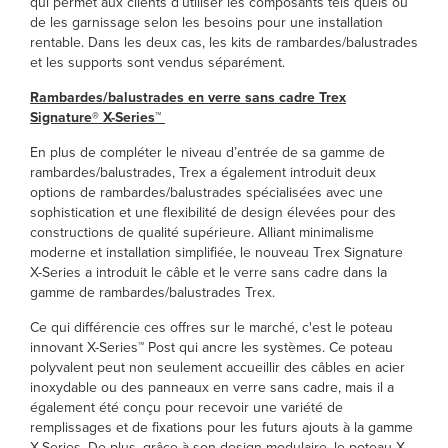
qui permet aux clients d’utiliser les composants tels quels ou
de les garnissage selon les besoins pour une installation
rentable. Dans les deux cas, les kits de rambardes/balustrades
et les supports sont vendus séparément.
Rambardes/balustrades en verre sans cadre Trex
Signature® X-Series™
En plus de compléter le niveau d’entrée de sa gamme de
rambardes/balustrades, Trex a également introduit deux
options de rambardes/balustrades spécialisées avec une
sophistication et une flexibilité de design élevées pour des
constructions de qualité supérieure. Alliant minimalisme
moderne et installation simplifiée, le nouveau Trex Signature
X-Series a introduit le câble et le verre sans cadre dans la
gamme de rambardes/balustrades Trex.
Ce qui différencie ces offres sur le marché, c'est le poteau
innovant X-Series™ Post qui ancre les systèmes. Ce poteau
polyvalent peut non seulement accueillir des câbles en acier
inoxydable ou des panneaux en verre sans cadre, mais il a
également été conçu pour recevoir une variété de
remplissages et de fixations pour les futurs ajouts à la gamme
X-Series. De plus, grâce à son design modulaire, le poteau X-