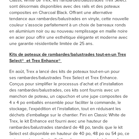
Classic White de Trex, les rambardes/balustrades Trex Select
sont désormais disponibles avec des rails et des poteaux
composites en Charcoal Black. Offrant une alternative
tendance aux rambardes/balustrades en vinyle, cette nouvelle
couleur s’associe parfaitement à un choix de barreaux ronds
en aluminium noir ou au nouveau remplissage en maille noire
en acier pour offrir une esthétique élégante et moderne avec
une garantie résidentielle limitée de 25 ans.
Kits de poteaux de rambardes/balustrades tout-en-un Trex
Select® et Trex Enhance®
En août, Trex a lancé des kits de poteaux tout-en-un pour
ses
rambardes/balustrades Trex Select et Trex Enhance.
Conçus pour simplifier le processus d’achat et d’installation
des rambardes/balustrades, ces kits sont fournis avec un
manchon de poteau, un capuchon et une jupe composites de
4 x 4 po emballés ensemble pour faciliter la commande, le
stockage, l’expédition et l’installation, tout en réduisant les
déchets d’emballage sur le chantier. Fini en Classic White de
Trex, le kit Enhance est fourni avec une hauteur de
rambardes/balustrades standard de 48 po, tandis que le kit
Select est disponible en hauteur de 40 po, 48 po ou 54 po, ce