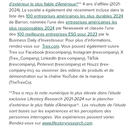
d’extérieur le plus fiable d’Amérique®
** 4 ans d’affilée (2021-
2024). La société a également été récemment incluse dans la
liste des
100 entreprises américaines les plus durables 2024
de Barron, nommée l’une des
entreprises américaines les
plus responsables 2024
par Newsweek et classée l’une
des
100 meilleures entreprises ESG pour 2023
par le
Business Daily d’Investisseur. Pour plus d’informations,
rendez-vous sur
Trex.com
. Vous pouvez également suivre
Trex sur Facebook (trexcompany), Instagram (trexcompany), X
(Trex_Company), LinkedIn (trex-company), TikTok
(trexcompany), Pinterest (trexcompany) et Houzz (trex-
company-inc), ou visionner des vidéos de produits et de
démonstration sur la chaîne YouTube de la marque
(TheTrexCo).
**Trex a reçu la note numérique la plus élevée dans l’étude
exclusive Lifestory Research 2021-2024 sur le plancher
d’extérieur le plus fiable d’Amérique®. Les résultats de l’étude
sont basés sur les expériences et les perceptions des
personnes interrogées. Vos expériences peuvent varier.
Rendez-vous
sur
www.lifestoryresearch.com
.