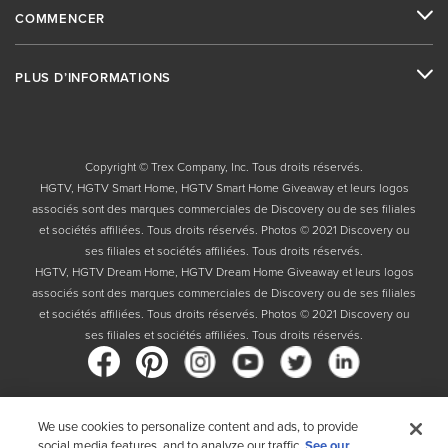
COMMENCER
PLUS D’INFORMATIONS
Copyright © Trex Company, Inc. Tous droits réservés.
HGTV, HGTV Smart Home, HGTV Smart Home Giveaway et leurs logos
associés sont des marques commerciales de Discovery ou de ses filiales
et sociétés affiliées. Tous droits réservés. Photos © 2021 Discovery ou
ses filiales et sociétés affiliées. Tous droits réservés.
HGTV, HGTV Dream Home, HGTV Dream Home Giveaway et leurs logos
associés sont des marques commerciales de Discovery ou de ses filiales
et sociétés affiliées. Tous droits réservés. Photos © 2021 Discovery ou
ses filiales et sociétés affiliées. Tous droits réservés.
We use cookies to personalize content and ads, to provide
Pays
social media features, and to analyze our traffic.
See our