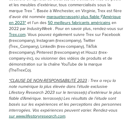
et les meubles d’extérieur, tous commercialisés sous la
®
marque Trex
. Basée à Winchester, en Virginie, Trex est fière
d
d’avoir été nommée
marqueterrasse(s) plus fiable
’Amérique
en 2023*
et l’un des
50 meilleurs fabricants américains
en
2022 par
IndustryWeek
. Pour en savoir plus, rendez-vous sur
Trex.com
. Vous pouvez également suivre Trex sur Facebook
(trexcompany), Instagram (trexcompany), Twitter
(Trex_Company), LinkedIn (trex-company), TikTok
(trexcompany), Pinterest (trexcompany) et Houzz (trex-
company-inc), ou visionner des vidéos de produits et de
démonstration sur la chaîne YouTube de la marque
(TheTrexCo).
*CLAUSE DE NON-RESPONSABILITÉ 2023
: Trex a reçu la
note numérique la plus élevée dans l’étude exclusive
Lifestory Research 2023 sur le terrasse(s) d’extérieur le plus
fiable d’Amérique
. terrasse(s)
Les résultats de l’étude sont
basés sur les expériences et les perceptions des personnes
interrogées. Vos expériences peuvent varier. Rendez-vous
sur www.lifestoryresearch.com
.