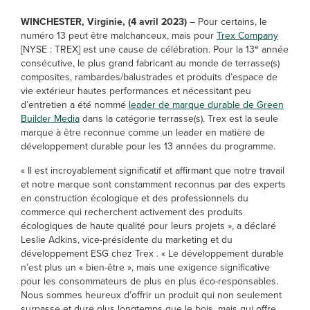
WINCHESTER, Virginie, (4 avril 2023)
– Pour certains, le
numéro 13 peut être malchanceux, mais pour
Trex Company
e
[NYSE : TREX] est une cause de célébration. Pour la 13
année
consécutive, le plus grand fabricant au monde de terrasse(s)
composites, rambardes/balustrades et produits d’espace de
vie extérieur hautes performances et nécessitant peu
d’entretien a été nommé
leader de marque durable de Green
Builder Media
dans la catégorie terrasse(s). Trex est la seule
marque à être reconnue comme un leader en matière de
développement durable pour les 13 années du programme.
« Il est incroyablement significatif et affirmant que notre travail
et notre marque sont constamment reconnus par des experts
en construction écologique et des professionnels du
commerce qui recherchent activement des produits
écologiques de haute qualité pour leurs projets », a déclaré
Leslie Adkins, vice-présidente du marketing et du
développement ESG chez Trex . « Le développement durable
n’est plus un « bien-être », mais une exigence significative
pour les consommateurs de plus en plus éco-responsables.
Nous sommes heureux d’offrir un produit qui non seulement
surpasse et dure plus longtemps que le bois, mais qui offre