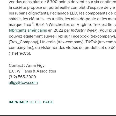
vendus dans plus de 6 700 points de vente sur six continents
la société propose un portefeuille complet d’espace de vie
les rubans clignotants, l’éclairage LED, les composants de cu
spirale, les clôtures, les treillis, les nids-de-poule et les 
®
marque Trex
. Basé à Winchester, en Virginie, Trex est fie
fabricants américains
en 2022 par
Industry Week
. Pour plu
pouvez également suivre Trex sur Facebook (trexcompany), 
(Trex_Company), LinkedIn (trex-company), TikTok (trexcompa
company-inc), ou visionner des vidéos de produits et de d
(TheTrexCo).
Contact : Anna Figy
L.C. Williams & Associates
(312) 565-3900
afigy@lcwa.com
IMPRIMER CETTE PAGE