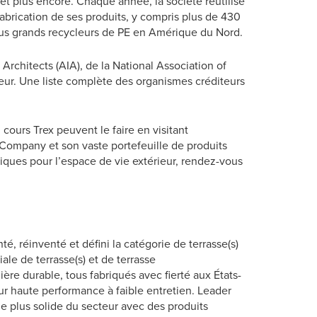
t plus encore. Chaque année, la société réutilise
fabrication de ses produits, y compris plus de 430
s plus grands recycleurs de PE en Amérique du Nord.
 Architects (AIA), de la National Association of
eur. Une liste complète des organismes créditeurs
 cours Trex peuvent le faire en visitant
x Company et son vaste portefeuille de produits
iques pour l’espace de vie extérieur, rendez-vous
, réinventé et défini la catégorie de terrasse(s)
ale de terrasse(s) et de terrasse
re durable, tous fabriqués avec fierté aux États-
eur haute performance à faible entretien. Leader
le plus solide du secteur avec des produits