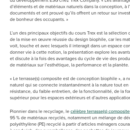
du développement ESG chez Trex Company. « Les avantages p
d’éléments et de matériaux naturels dans la conception, à l’
documentés et ont prouvé qu’ils offrent un retour sur inves
de bonheur des occupants. »
L’un des principaux objectifs du cours Trex est la sélection
de la mise en œuvre réussie du design biophile, car les maté
voit, touche et avec lesquels il interagit dans un espace 
donner vie à cette notion, la présentation explore les avan
et discute à la fois des avantages du cycle de vie des produ
de matériaux sur l’esthétique, la performance et la planète.
« Le terrasse(s) composite est de conception biophile », a not
naturel qui se connecte instantanément à la nature tout en 
résistance, du faible entretien, de la fonctionnalité, de la f
supérieur pour les espaces extérieurs et d’autres application
Pionnier dans le recyclage, le
célèbre terrasse(s) composite
95 % de matériaux recyclés, notamment un mélange de déche
polyéthylène (PE) recyclé à partir d’articles ménagers coura