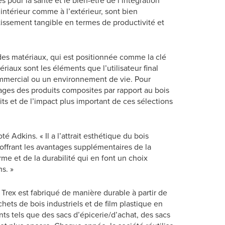
our la santé et le bien-être de l’intégration
intérieur comme à l’extérieur, sont bien
tissement tangible en termes de productivité et
 des matériaux, qui est positionnée comme la clé
riaux sont les éléments que l’utilisateur final
commercial ou un environnement de vie. Pour
tages des produits composites par rapport au bois
its et de l’impact plus important de ces sélections
é Adkins. « Il a l’attrait esthétique du bois
offrant les avantages supplémentaires de la
orme et de la durabilité qui en font un choix
s. »
Trex est fabriqué de manière durable à partir de
ts de bois industriels et de film plastique en
nts tels que des sacs d’épicerie/d’achat, des sacs