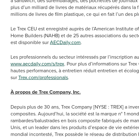
à sandwich, des suremballages, des pochettes de journaux e
plus d’un milliard de livres de matériaux récupérés dans la 
millions de livres de film plastique, ce qui en fait l’un de
Le Trex CEU est enregistré auprès de l’American Institute of
Home Builders (NAHB) et de 25 autres associations du sect
est disponible sur
AECDaily.com
.
Les professionnels du secteur intéressés par l’inscription au
www.aecdaily.com/s/trex
. Pour plus d’informations sur Tre
hautes performances, à entretien réduit entretien et écolog
sur
Trex.com/professionals
.
À propos de Trex Company, Inc.
Depuis plus de 30 ans, Trex Company [NYSE : TREX] a inventé
composites. Aujourd’hui, la société est la marque n° 1 mondi
rambardes/balustrades en bois composite fabriqués de maniè
Unis, et un leader dans les produits d’espace de vie extéri
mondial incontesté, Trex possède le réseau de distribution 