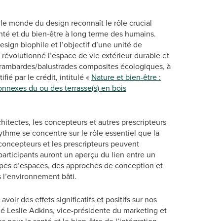
le monde du design reconnaît le rôle crucial
anté et du bien-être à long terme des humains.
sign biophile et l’objectif d’une unité de
a révolutionné l’espace de vie extérieur durable et
et rambardes/balustrades composites écologiques, à
fié par le crédit, intitulé «
Nature et bien-être :
onnexes du ou des terrasse(s) en bois
chitectes, les concepteurs et autres prescripteurs
rythme se concentre sur le rôle essentiel que la
 concepteurs et les prescripteurs peuvent
 participants auront un aperçu du lien entre un
types d’espaces, des approches de conception et
s l’environnement bâti.
voir des effets significatifs et positifs sur nos
é Leslie Adkins, vice-présidente du marketing et