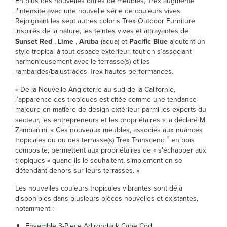
En plus des nouvelles offres de meubles, Trex augmente
l’intensité avec une nouvelle série de couleurs vives.
Rejoignant les sept autres coloris Trex Outdoor Furniture
inspirés de la nature, les teintes vives et attrayantes de
Sunset Red
,
Lime
,
Aruba
(aqua) et
Pacific Blue
ajoutent un
style tropical à tout espace extérieur, tout en s’associant
harmonieusement avec le terrasse(s) et les
rambardes/balustrades Trex hautes performances.
« De la Nouvelle-Angleterre au sud de la Californie,
l’apparence des tropiques est citée comme une tendance
majeure en matière de design extérieur parmi les experts du
secteur, les entrepreneurs et les propriétaires », a déclaré M.
Zambanini. « Ces nouveaux meubles, associés aux nuances
®
tropicales du ou des terrasse(s) Trex Transcend
en bois
composite, permettent aux propriétaires de « s’échapper aux
tropiques » quand ils le souhaitent, simplement en se
détendant dehors sur leurs terrasses. »
Les nouvelles couleurs tropicales vibrantes sont déjà
disponibles dans plusieurs pièces nouvelles et existantes,
notamment :
Ensemble 3-Piece Adirondack Cape Cod