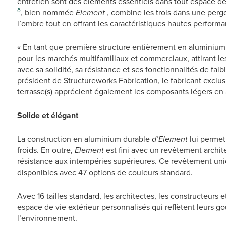
entretien sont des éléments essentiels dans tout espace de 
ð
, bien nommée
Element
, combine les trois dans une per
l’ombre tout en offrant les caractéristiques hautes perfor
« En tant que première structure entièrement en aluminium
pour les marchés multifamiliaux et commerciaux, attirant les
avec sa solidité, sa résistance et ses fonctionnalités de faib
président de Structureworks Fabrication, le fabricant exclus
terrasse(s) apprécient également les composants légers en a
Solide et élégant
La construction en aluminium durable
d’Element
lui permet 
froids. En outre,
Element
est fini avec un revêtement archite
résistance aux intempéries supérieures. Ce revêtement uni
disponibles avec 47 options de couleurs standard.
Avec 16 tailles standard, les architectes, les constructeurs 
espace de vie extérieur personnalisés qui reflètent leurs 
l’environnement.