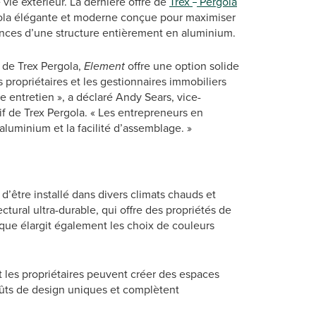
vie extérieur. La dernière offre de
Trex
Pergola
gola élégante et moderne conçue pour maximiser
mances d’une structure entièrement en aluminium.
 de Trex Pergola,
Element
offre une option solide
 propriétaires et les gestionnaires immobiliers
le entretien », a déclaré Andy Sears, vice-
if de Trex Pergola. « Les entrepreneurs en
luminium et la facilité d’assemblage. »
d’être installé dans divers climats chauds et
ctural ultra-durable, qui offre des propriétés de
que élargit également les choix de couleurs
et les propriétaires peuvent créer des espaces
goûts de design uniques et complètent