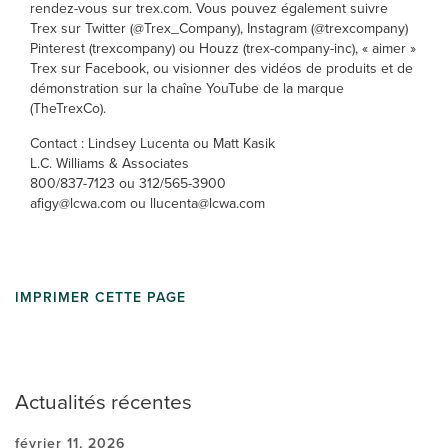
rendez-vous sur trex.com. Vous pouvez également suivre
Trex sur Twitter (@Trex_Company), Instagram (@trexcompany)
Pinterest (trexcompany) ou Houzz (trex-company-inc), « aimer »
Trex sur Facebook, ou visionner des vidéos de produits et de
démonstration sur la chaîne YouTube de la marque
(TheTrexCo).
Contact : Lindsey Lucenta ou Matt Kasik
L.C. Williams & Associates
800/837-7123 ou 312/565-3900
afigy@lcwa.com ou llucenta@lcwa.com
IMPRIMER CETTE PAGE
Actualités récentes
février 11, 2026